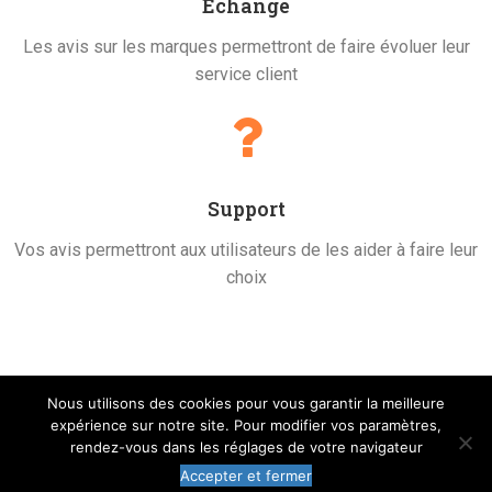
Échange
Les avis sur les marques permettront de faire évoluer leur
service client
Support
Vos avis permettront aux utilisateurs de les aider à faire leur
choix
Nous utilisons des cookies pour vous garantir la meilleure
expérience sur notre site. Pour modifier vos paramètres,
rendez-vous dans les réglages de votre navigateur
Nos derniers clients
Accepter et fermer