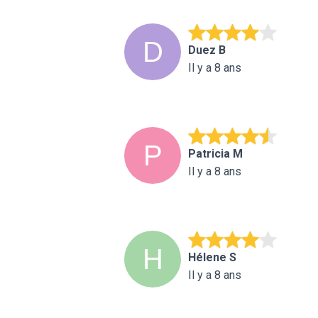
Duez B
Il y a 8 ans
Patricia M
Il y a 8 ans
Hélene S
Il y a 8 ans