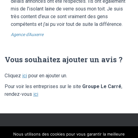
délais annoncés ont été respectés. Ils ont également
mis de l'isolant laine de verre sous mon toit. Je suis
très content d'eux ce sont vraiment des gens
compétents et j'ai pu voir tout de suite la différence.
Agence d'Auxerre
Vous souhaitez ajouter un avis ?
Cliquez
ici
pour en ajouter un.
Pour voir les entreprises sur le site
Groupe Le Carré
,
rendez-vous
ici
SITE ÉDITÉ PAR FLIPPAD DIGITAL SOLUTIONS – © LIBRE AVIS 2020 –
Nous utilisons des cookies pour vous garantir la meilleure
TOUS DROITS RÉSERVÉS