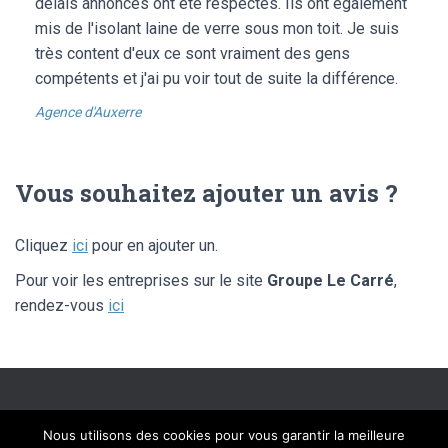
délais annoncés ont été respectés. Ils ont également
mis de l'isolant laine de verre sous mon toit. Je suis
très content d'eux ce sont vraiment des gens
compétents et j'ai pu voir tout de suite la différence.
Agence d'Auxerre
Vous souhaitez ajouter un avis ?
Cliquez
ici
pour en ajouter un.
Pour voir les entreprises sur le site
Groupe Le Carré
,
rendez-vous
ici
SITE ÉDITÉ PAR FLIPPAD DIGITAL SOLUTIONS – © LIBRE AVIS 2020 –
Nous utilisons des cookies pour vous garantir la meilleure
TOUS DROITS RÉSERVÉS