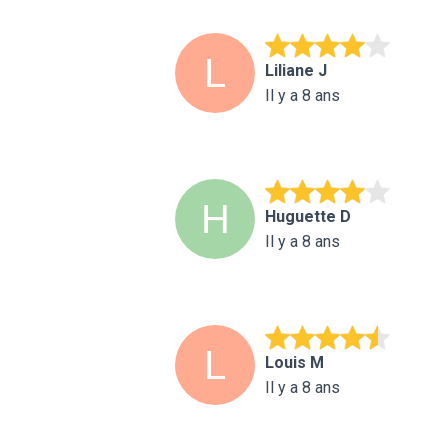
Liliane J
Il y a 8 ans
Huguette D
Il y a 8 ans
Louis M
Il y a 8 ans