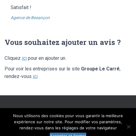
Satisfait !
Agence de Besançon
Vous souhaitez ajouter un avis ?
Cliquez
ici
pour en ajouter un.
Pour voir les entreprises sur le site
Groupe Le Carré
,
rendez-vous
ici
SITE ÉDITÉ PAR FLIPPAD DIGITAL SOLUTIONS – © LIBRE AVIS 2020 –
Nous utilisons des cookies pour vous garantir la meilleure
TOUS DROITS RÉSERVÉS
expérience sur notre site. Pour modifier vos paramètres,
rendez-vous dans les réglages de votre navigateur
MENTIONS LÉGALES
CGU
CHARTE
Accepter et fermer