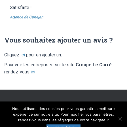
Satisfaite !
Agence de Canejan
Vous souhaitez ajouter un avis ?
Cliquez
ici
pour en ajouter un.
Pour voir les entreprises sur le site
Groupe Le Carré
,
rendez-vous
ici
SITE ÉDITÉ PAR FLIPPAD DIGITAL SOLUTIONS – © LIBRE AVIS 2020 –
Nous utilisons des cookies pour vous garantir la meilleure
TOUS DROITS RÉSERVÉS
expérience sur notre site. Pour modifier vos paramètres,
rendez-vous dans les réglages de votre navigateur
MENTIONS LÉGALES
CGU
CHARTE