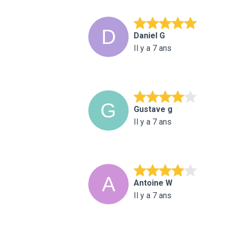
Daniel G
Il y a 7 ans
Gustave g
Il y a 7 ans
Antoine W
Il y a 7 ans