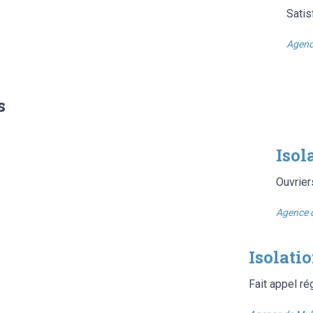
Satis
Agenc
s
Isol
Ouvrier
Agence 
Isolati
Fait appel ré