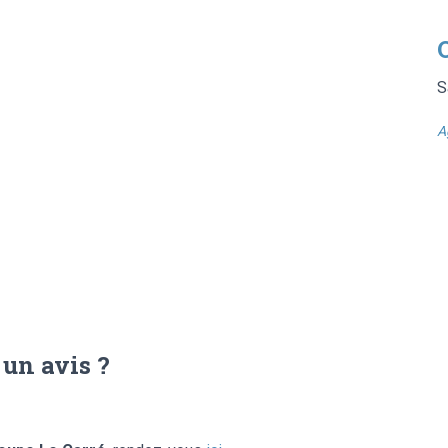
S
A
 un avis ?