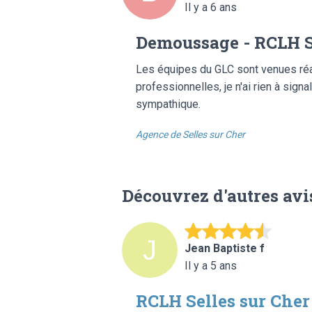
Il y a 6 ans
Demoussage - RCLH S
Les équipes du GLC sont venues réal
professionnelles, je n'ai rien à signa
sympathique.
Agence de Selles sur Cher
Découvrez d'autres avi
Jean Baptiste f
Il y a 5 ans
RCLH Selles sur Cher 