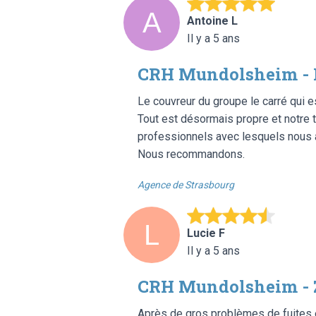
Antoine L
Il y a 5 ans
CRH Mundolsheim - 
Le couvreur du groupe le carré qui est
Tout est désormais propre et notre 
professionnels avec lesquels nous av
Nous recommandons.
Agence de Strasbourg
Lucie F
Il y a 5 ans
CRH Mundolsheim - 
Après de gros problèmes de fuites 