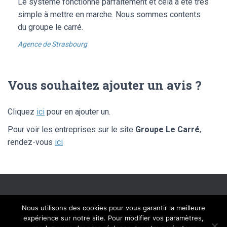
Le système fonctionne parfaitement et cela a été très
simple à mettre en marche. Nous sommes contents
du groupe le carré.
Agence de Strasbourg
Vous souhaitez ajouter un avis ?
Cliquez
ici
pour en ajouter un.
Pour voir les entreprises sur le site
Groupe Le Carré
,
rendez-vous
ici
SITE ÉDITÉ PAR FLIPPAD DIGITAL SOLUTIONS – © LIBRE AVIS 2020 –
Nous utilisons des cookies pour vous garantir la meilleure
TOUS DROITS RÉSERVÉS
expérience sur notre site. Pour modifier vos paramètres,