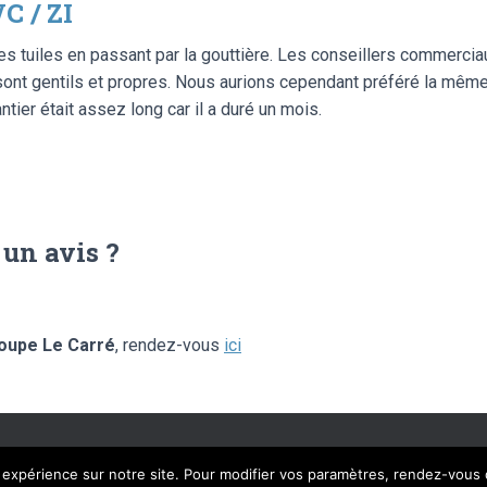
C / ZI
des tuiles en passant par la gouttière. Les conseillers commerciau
s sont gentils et propres. Nous aurions cependant préféré la même
tier était assez long car il a duré un mois.
 un avis ?
oupe Le Carré
, rendez-vous
ici
AL SOLUTIONS – © LIBRE AVIS 2020 – TOUS DROITS RÉSERVÉS
MENTIONS 
e expérience sur notre site. Pour modifier vos paramètres, rendez-vous 