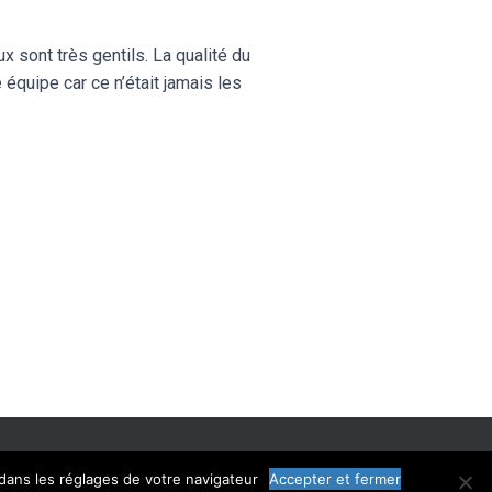
x sont très gentils. La qualité du
 équipe car ce n’était jamais les
LÉGALES
CGU
CHARTE
dans les réglages de votre navigateur
Accepter et fermer