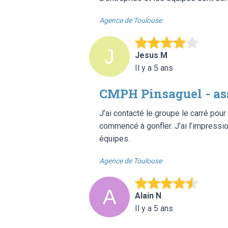
Agence de Toulouse
Jesus M
Il y a 5 ans
CMPH Pinsaguel - a
J’ai contacté le groupe le carré po
commencé à gonfler. J’ai l’impressio
équipes.
Agence de Toulouse
Alain N
Il y a 5 ans