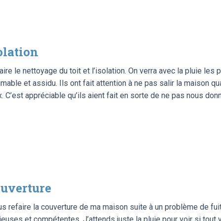
olation
re le nettoyage du toit et l’isolation. On verra avec la pluie les
mable et assidu. Ils ont fait attention à ne pas salir la maison q
x. C’est appréciable qu’ils aient fait en sorte de ne pas nous donne
uverture
 refaire la couverture de ma maison suite à un problème de fuites
euses et compétentes. J’attends juste la pluie pour voir si tout v