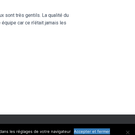
x sont très gentils. La qualité du
 équipe car ce n’était jamais les
LÉGALES
CGU
CHARTE
dans les réglages de votre navigateur
Accepter et fermer