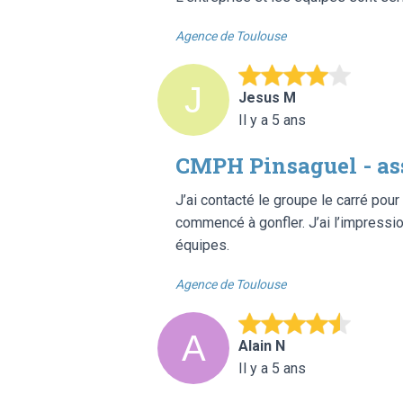
Agence de Toulouse
Jesus M
Il y a 5 ans
CMPH Pinsaguel - a
J’ai contacté le groupe le carré po
commencé à gonfler. J’ai l’impressio
équipes.
Agence de Toulouse
Alain N
Il y a 5 ans