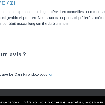
C / ZI
des tuiles en passant par la gouttière. Les conseillers commerciau
s sont gentils et propres. Nous aurions cependant préféré la même
tier était assez long car il a duré un mois.
 un avis ?
oupe Le Carré
, rendez-vous
ici
AL SOLUTIONS – © LIBRE AVIS 2020 – TOUS DROITS RÉSERVÉS
MENTIONS 
e expérience sur notre site. Pour modifier vos paramètres, rendez-vous 