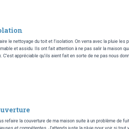
olation
re le nettoyage du toit et l’isolation. On verra avec la pluie les
mable et assidu. Ils ont fait attention à ne pas salir la maison q
x. C’est appréciable qu’ils aient fait en sorte de ne pas nous donne
uverture
 refaire la couverture de ma maison suite à un problème de fuites
euses et compétentes. J’attends juste la pluie pour voir si tout v