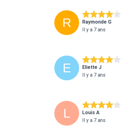
Raymonde G
Il y a 7 ans
Eliette J
Il y a 7 ans
Louis A
Il y a 7 ans