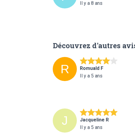
Il y a 8 ans
Découvrez d'autres avi
Romuald F
Il y a 5 ans
Jacqueline R
Il y a 5 ans