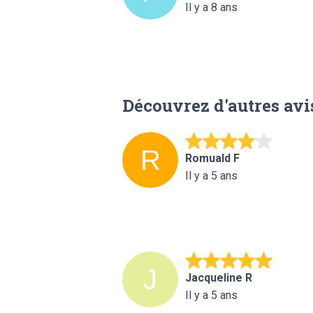
Il y a 8 ans
Découvrez d'autres avi
Romuald F
Il y a 5 ans
Jacqueline R
Il y a 5 ans