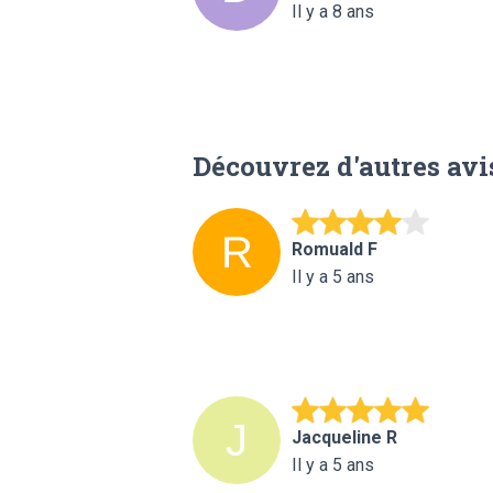
Il y a 8 ans
Découvrez d'autres avi
Romuald F
Il y a 5 ans
Jacqueline R
Il y a 5 ans