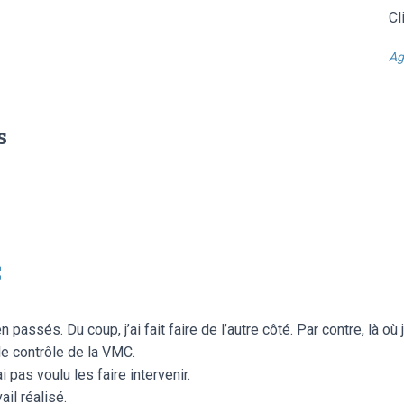
Cl
Ag
s
C
assés. Du coup, j’ai fait faire de l’autre côté. Par contre, là où je
le contrôle de la VMC.
i pas voulu les faire intervenir.
ail réalisé.