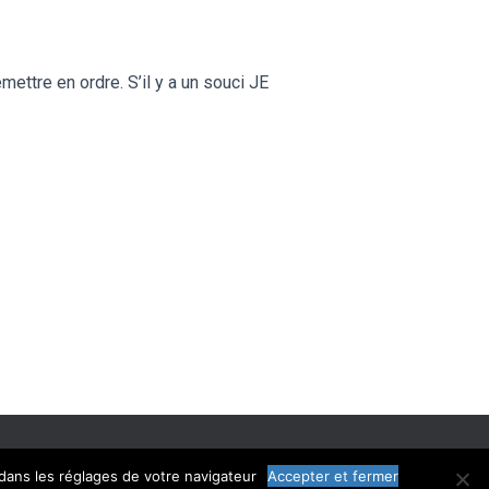
mettre en ordre. S’il y a un souci JE
LÉGALES
CGU
CHARTE
dans les réglages de votre navigateur
Accepter et fermer