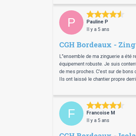
Pauline P
Il y a 5 ans
CGH Bordeaux - Zing
L"ensemble de ma zinguerie a été rem
équipement robuste. Je suis contente 
de mes proches. C'est sur de bons co
Ils ont laissé le chantier propre der
Francoise M
Il y a 5 ans
CGH Bordeaux - Isola