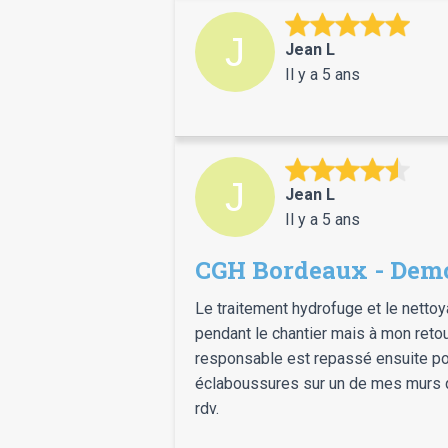
Jean L
Il y a 5 ans
Jean L
Il y a 5 ans
CGH Bordeaux - Dem
Le traitement hydrofuge et le nettoya
pendant le chantier mais à mon retou
responsable est repassé ensuite pour
éclaboussures sur un de mes murs qui 
rdv.