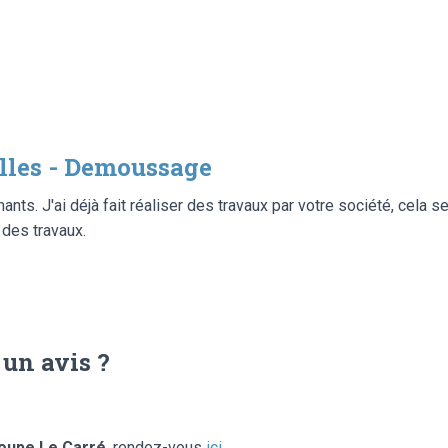
les - Demoussage
ants. J'ai déjà fait réaliser des travaux par votre société, cela s
 des travaux.
 un avis ?
oupe Le Carré
, rendez-vous
ici